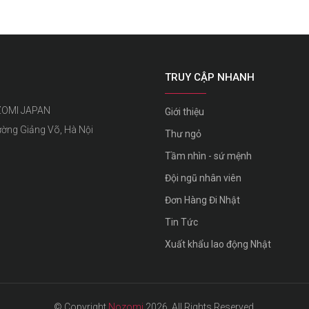
TRUY CẬP NHANH
ZOMI JAPAN
Giới thiệu
ường Giảng Võ, Hà Nội
Thư ngỏ
Tầm nhìn - sứ mệnh
Đội ngũ nhân viên
Đơn Hàng Đi Nhật
Tin Tức
Xuất khẩu lao động Nhật
© Copyright
Nozomi
2026. All Rights Reserved.