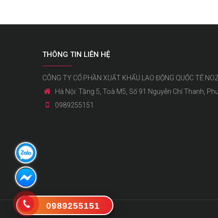
THÔNG TIN LIÊN HỆ
CÔNG TY CỔ PHẦN XUẤT KHẨU LAO ĐỘNG QUỐC TẾ NO
Hà Nội: Tầng 5, Toà M5, Số 91 Nguyễn Chí Thanh, Ph
0989255151
0989255151