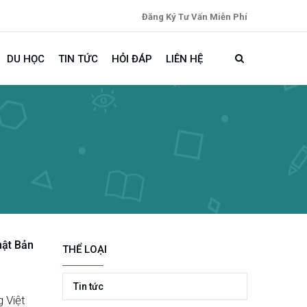
Đăng Ký Tư Vấn Miễn Phí
DU HỌC
TIN TỨC
HỎI ĐÁP
LIÊN HỆ
hật Bản
THỂ LOẠI
Tin tức
 Việt