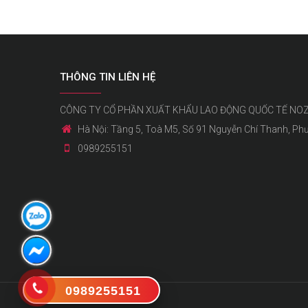
THÔNG TIN LIÊN HỆ
CÔNG TY CỔ PHẦN XUẤT KHẨU LAO ĐỘNG QUỐC TẾ NO
Hà Nội: Tầng 5, Toà M5, Số 91 Nguyễn Chí Thanh, Ph
0989255151
0989255151