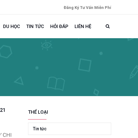
Đăng Ký Tư Vấn Miễn Phí
DU HỌC
TIN TỨC
HỎI ĐÁP
LIÊN HỆ
021
THỂ LOẠI
Tin tức
✅ CHI