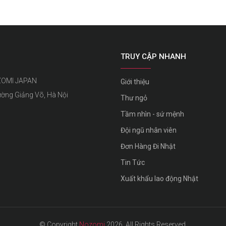
TRUY CẬP NHANH
ZOMI JAPAN
Giới thiệu
ường Giảng Võ, Hà Nội
Thư ngỏ
Tầm nhìn - sứ mệnh
Đội ngũ nhân viên
Đơn Hàng Đi Nhật
Tin Tức
Xuất khẩu lao động Nhật
© Copyright
Nozomi
2026. All Rights Reserved.