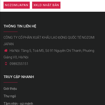
NOZOMIJAPAN
XKLD NHẬT BẢN
THÔNG TIN LIÊN HỆ
CÔNG TY CỔ PHẦN XUẤT KHẨU LAO ĐỘNG QUỐC TẾ NOZOMI
JAPAN
Hà Nội: Tầng 5, Toà M5, Số 91 Nguyễn Chí Thanh, Phường
Giảng Võ, Hà Nội
0989255151
TRUY CẬP NHANH
Giới thiệu
Thư ngỏ
Tầm nhìn - sứ mệnh