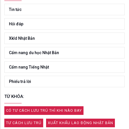
Tin tức
Hỏi đáp
Xkld Nhật Bản
Cẩm nang du học Nhật Bản
Cẩm nang Tiếng Nhật
Phiếu trả lời
TỪ KHÓA:
CÓ TƯ CÁCH LƯU TRÚ THÌ KHI NÀO BAY
TƯ CÁCH LƯU TRÚ
XUẤT KHẨU LAO ĐỘNG NHẬT BẢN