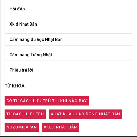
Hỏi đáp
Xkld Nhật Bản
Cẩm nang du học Nhật Bản
Cẩm nang Tiếng Nhật
Phiếu trả lời
TỪ KHÓA:
CÓ TƯ CÁCH LƯU TRÚ THÌ KHI NÀO BAY
TƯ CÁCH LƯU TRÚ
XUẤT KHẨU LAO ĐỘNG NHẬT BẢN
NOZOMIJAPAN
XKLD NHẬT BẢN