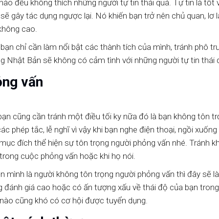
o đều không thích những người tự tin thái quá. Tự tin là tốt 
á sẽ gây tác dụng ngược lại. Nó khiến bạn trở nên chủ quan, lơ 
 không cao.
bạn chỉ cần làm nổi bật các thành tích của mình, tránh phô tr
g Nhật Bản sẽ không có cảm tình với những người tự tin thái 
ỏng vấn
ạn cũng cần tránh một điều tối ky nữa đó là bạn không tôn t
c phép tắc, lễ nghĩ vì vậy khi bạn nghe điện thoại, ngồi xuống
 mục đích thể hiện sự tôn trọng người phỏng vấn nhé. Tránh k
 trong cuộc phỏng vấn hoặc khi họ nói.
n mình là người không tôn trọng người phỏng vấn thì đây sẽ l
ng đánh giá cao hoặc có ấn tượng xấu về thái độ của bạn tron
ỡ nào cũng khó có cơ hội được tuyển dụng.