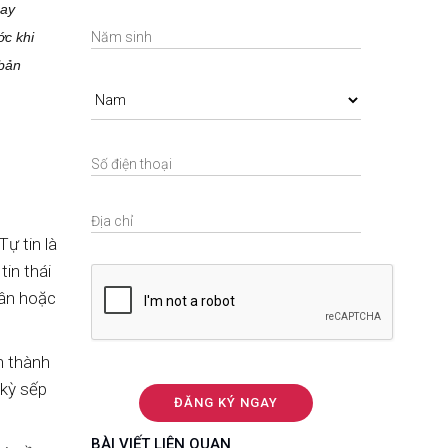
hay
ớc khi
 bản
ự tin là
tin thái
hân hoặc
n thành
 kỳ sếp
BÀI VIẾT LIÊN QUAN