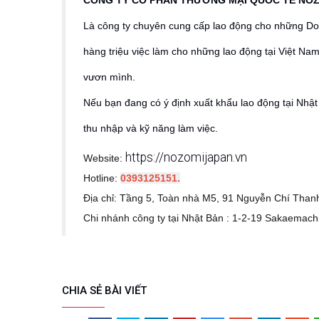
CÔNG TY CỔ PHẦN THƯƠNG MẠI QUỐC TẾ NOZ
Là công ty chuyên cung cấp lao động cho những D
hàng triệu việc làm cho những lao động tại Việt Na
vươn mình.
Nếu bạn đang có ý định xuất khẩu lao động tại Nhậ
thu nhập và kỹ năng làm việc.
https://nozomijapan.vn
Website:
Hotline:
0393125151.
Địa chỉ: Tầng 5, Toàn nhà M5, 91 Nguyễn Chí Than
Chi nhánh công ty tại Nhật Bản : 1-2-19 Sakaemachi
CHIA SẺ BÀI VIẾT