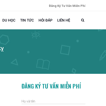
Đăng Ký Tư Vấn Miễn Phí
DU HỌC
TIN TỨC
HỎI ĐÁP
LIÊN HỆ
kỵ
ĐĂNG KÝ TƯ VẤN MIỄN PHÍ