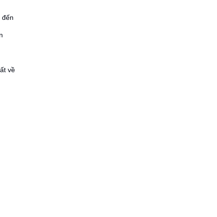
 đến
n
ất về