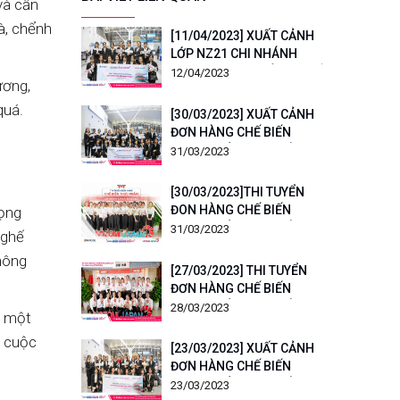
và cần
là, chểnh
[11/04/2023] XUẤT CẢNH
LỚP NZ21 CHI NHÁNH
CHUGOKU ĐƠN HÀNG CHẾ
12/04/2023
ương,
BIẾN THỰC PHẨM
quá.
[30/03/2023] XUẤT CẢNH
ĐƠN HÀNG CHẾ BIẾN
THỰC PHẨM CHI NHÁNH
31/03/2023
HIGASHI KANTO
[30/03/2023]THI TUYỂN
ĐON HÀNG CHẾ BIẾN
rọng
THỰC PHẨM CHI NHÁNH
31/03/2023
 ghế
KANSAI
hông
[27/03/2023] THI TUYỂN
ĐƠN HÀNG CHẾ BIẾN
THỰC PHẨM CHI NHÁNH
28/03/2023
à một
KINKI
g cuộc
[23/03/2023] XUẤT CẢNH
ĐƠN HÀNG CHẾ BIẾN
THỰC PHẨM CHI NHÁNH
23/03/2023