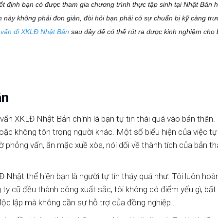
 định bạn có được tham gia chương trình thực tập sinh tại Nhật Bản 
này không phải đơn giản, đòi hỏi bạn phải có sự chuẩn bị kỹ càng trư
vấn đi XKLĐ Nhật Bản
sau đây để có thể rút ra được kinh nghiệm cho
ân
vấn XKLĐ Nhật Bản chính là bạn tự tin thái quá vào bản thân. T
hoặc không tôn trọng người khác. Một số biểu hiện của việc tự 
giờ phỏng vấn, ăn mặc xuề xòa, nói dối về thành tích của bản t
 Nhật thể hiện bạn là người tự tin tháy quá như: Tôi luôn hoà
g ty cũ đều thành công xuất sắc, tôi không có điểm yếu gì, bất
ệc độc lập mà không cần sự hỗ trợ của đồng nghiệp…