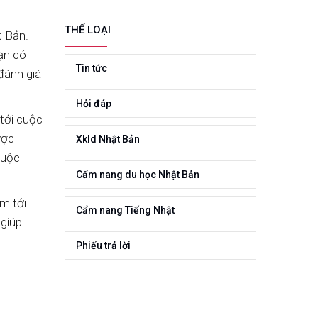
FUKUOKA
THỂ LOẠI
t Bản.
ạn có
Tin tức
đánh giá
Hỏi đáp
tới cuộc
ược
Xkld Nhật Bản
cuộc
Cẩm nang du học Nhật Bản
âm tới
Cẩm nang Tiếng Nhật
 giúp
Phiếu trả lời