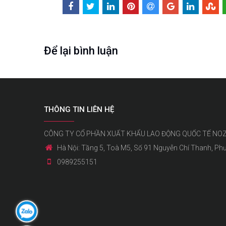
Để lại bình luận
THÔNG TIN LIÊN HỆ
CÔNG TY CỔ PHẦN XUẤT KHẨU LAO ĐỘNG QUỐC TẾ NO
Hà Nội: Tầng 5, Toà M5, Số 91 Nguyễn Chí Thanh, Ph
0989255151