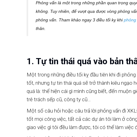
Phỏng vấn là một trong những phần quan trọng quyết
không. Tuy nhiên, để vượt qua được vòng phỏng vấn 
phỏng vấn. Tham khảo ngay 3 điều tối kỵ khi
phỏng 
thân.
1. Tự tin thái quá vào bản th
Một trong những điều tối kỵ đầu tiên khi đi phỏng 
tốt, nhưng tự tin thái quá sẽ trở thành kiêu ngạo 
quá là: thể hiện cái gì mình cũng biết, đến muộn 
trê trách sếp cũ, công ty cũ…
Một số câu hỏi hoặc câu trả lời phỏng vấn đi XKLĐ
tốt mọi công việc, tất cả các dự án tôi làm ở côn
giao việc gì tôi đều làm được, tôi có thể làm vi