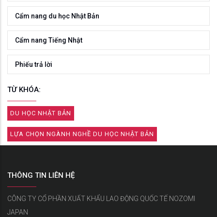
Cẩm nang du học Nhật Bản
Cẩm nang Tiếng Nhật
Phiếu trả lời
TỪ KHÓA:
DU HỌC NHẬT BẢN
LỰA CHỌN NGÀNH NGHỀ DU HỌC NHẬT BẢN
THÔNG TIN LIÊN HỆ
CÔNG TY CỔ PHẦN XUẤT KHẨU LAO ĐỘNG QUỐC TẾ NOZOMI
JAPAN