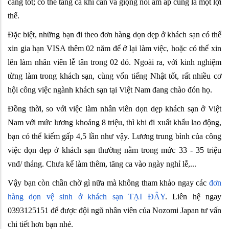
càng tốt; có thể tăng ca khi cần và giọng nói ấm áp cũng là một lợi
thế.
Đặc biệt, những bạn đi theo đơn hàng dọn dẹp ở khách sạn có thể
xin gia hạn VISA thêm 02 năm để ở lại làm việc, hoặc có thể xin
lên làm nhân viên lễ tân trong 02 đó. Ngoài ra, với kinh nghiệm
từng làm trong khách sạn, cùng vốn tiếng Nhật tốt, rất nhiều cơ
hội công việc ngành khách sạn tại Việt Nam đang chào đón họ.
Đồng thời, so với việc làm nhân viên dọn dẹp khách sạn ở Việt
Nam với mức lương khoảng 8 triệu, thì khi đi xuất khẩu lao động,
bạn có thể kiếm gấp 4,5 lần như vậy. Lương trung bình của công
việc dọn dẹp ở khách sạn thường nằm trong mức 33 - 35 triệu
vnđ/ tháng. Chưa kể làm thêm, tăng ca vào ngày nghỉ lễ,...
Vậy bạn còn chần chờ gì nữa mà không tham khảo ngay các
đơn
hàng dọn vệ sinh ở khách sạn TẠI ĐÂY
. Liên hệ ngay
0393125151 để được đội ngũ nhân viên của Nozomi Japan tư vấn
chi tiết hơn bạn nhé.