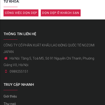
TỪ KHÓA:
CÔNG VIỆC DỌN DẸP
DỌN DẸP Ở KHÁCH SẠN
THÔNG TIN LIÊN HỆ
CÔNG TY CỔ PHẦN XUẤT KHẨU LAO ĐỘNG QUỐC TẾ NOZOMI
JAPAN
Hà Nội: Tầng 5, Toà M5, Số 91 Nguyễn Chí Thanh, Phường
Giảng Võ, Hà Nội
0989255151
TRUY CẬP NHANH
Giới thiệu
Thư ngỏ